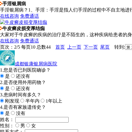
手淫银屑病
手淫银屑病？1、手淫：手淫是指人们手淫的过程中不自主地进行
在线咨询
免费通话
牛皮癣皮损变厚结痂
大家对于牛皮癣的疾病的治疗是不陌生的，这种疾病给患者的身心
在线咨询
免费通话
页次：2/5 每页10 总数44
首页
上一页
下一页
尾页
转到:
成都银康银屑病医院
1.您是否已到医院确诊？
是
还没有
2.是否使用外用药物？
是
还没有
3.患病时间有多久？
刚发现
半年内
1年以上
4.是否有家族遗传史？
是
没有
姓名：
性别：
男
女
联系方式：