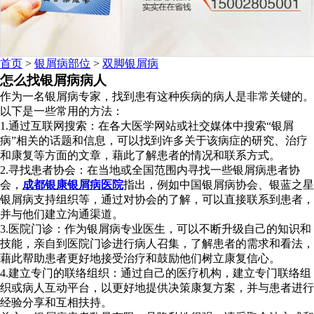
首页
>
银屑病部位
>
双脚银屑病
怎么找银屑病病人
作为一名银屑病专家，找到患有这种疾病的病人是非常关键的。
以下是一些常用的方法：
1.通过互联网搜索：在各大医学网站或社交媒体中搜索“银屑
病”相关的话题和信息，可以找到许多关于该病症的研究、治疗
和康复等方面的文章，藉此了解患者的情况和联系方式。
2.寻找患者协会：在当地或全国范围内寻找一些银屑病患者协
会，
成都银康银屑病医院
指出，例如中国银屑病协会、银蓝之星
银屑病支持组织等，通过对协会的了解，可以直接联系到患者，
并与他们建立沟通渠道。
3.医院门诊：作为银屑病专业医生，可以不断升级自己的知识和
技能，亲自到医院门诊进行病人召集，了解患者的需求和看法，
藉此帮助患者更好地接受治疗和鼓励他们树立康复信心。
4.建立专门的联络组织：通过自己的医疗机构，建立专门联络组
织或病人互动平台，以更好地提供决策康复方案，并与患者进行
经验分享和互相扶持。