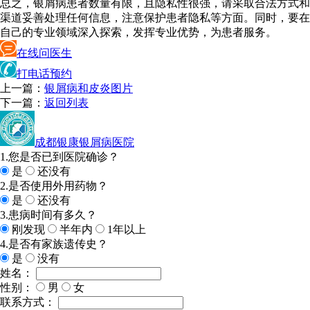
总之，银屑病患者数量有限，且隐私性很强，请采取合法方式和
渠道妥善处理任何信息，注意保护患者隐私等方面。同时，要在
自己的专业领域深入探索，发挥专业优势，为患者服务。
在线问医生
打电话预约
上一篇：
银屑病和皮炎图片
下一篇：
返回列表
成都银康银屑病医院
1.您是否已到医院确诊？
是
还没有
2.是否使用外用药物？
是
还没有
3.患病时间有多久？
刚发现
半年内
1年以上
4.是否有家族遗传史？
是
没有
姓名：
性别：
男
女
联系方式：